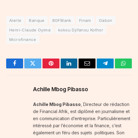
Alerte
Banque
BGFIBank
Finam
Gabon
Henri-Claude Oyima
kokou Djifanou Kothor
Microfinance
Facebook
Twitter
Pinterest
LinkedIn
Email
Telegram
Whats
Achille Mbog Pibasso
Achille Mbog Pibasso
, Directeur de rédaction
de Financial Afrik, est diplômé en journalisme et
en communication d’entreprise. Particulièrement
intéressé par l’économie et la finance, c’est
également un féru des sujets politiques. Son