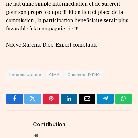
ne fait qune simple intermediation et de surcroit
pour son propre compte!!!! Et en lieu et place de la
commission , la participation beneficiaire serait plus
favorable à la compagnie vie!!!!
Ndeye Mareme Diop, Expert comptable.
bancassurance
CIMA
Ousmane DIENG
Facebook
Twitter
Pinterest
LinkedIn
Email
Telegram
Whats
Contribution
Website