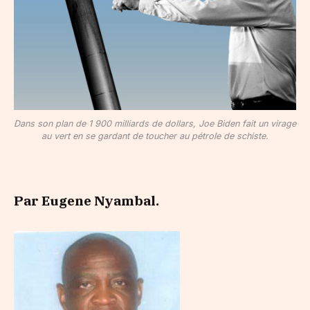
Dans son plan de 1 900 milliards de dollars, Joe Biden fait un virage
au vert en se gardant de toucher au pétrole de schiste.
Par Eugene Nyambal.