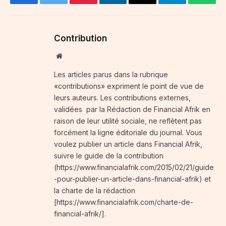
Facebook
Twitter
Pinterest
LinkedIn
Email
Telegram
Whats
Contribution
Website
Les articles parus dans la rubrique
«contributions» expriment le point de vue de
leurs auteurs. Les contributions externes,
validées par la Rédaction de Financial Afrik en
raison de leur utilité sociale, ne reflètent pas
forcément la ligne éditoriale du journal. Vous
voulez publier un article dans Financial Afrik,
suivre le guide de la contribution
(https://www.financialafrik.com/2015/02/21/guide
-pour-publier-un-article-dans-financial-afrik) et
la charte de la rédaction
[https://www.financialafrik.com/charte-de-
financial-afrik/].