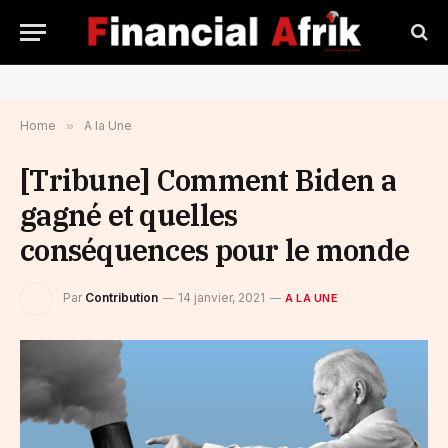
Home
»
A la Une
[Tribune] Comment Biden a
gagné et quelles
conséquences pour le monde
Par
Contribution
14 janvier, 2021
A LA UNE