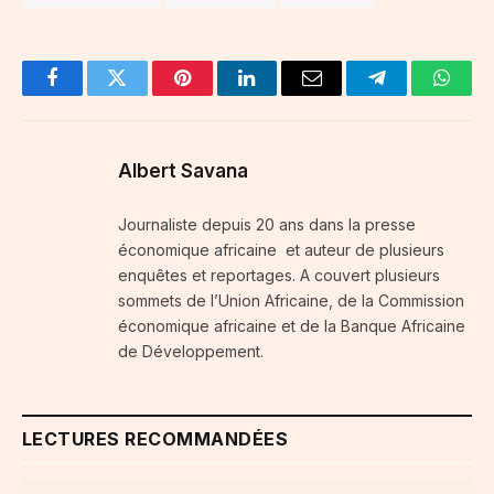
Facebook
Twitter
Pinterest
LinkedIn
Email
Telegram
Whats
Albert Savana
Journaliste depuis 20 ans dans la presse
économique africaine et auteur de plusieurs
enquêtes et reportages. A couvert plusieurs
sommets de l’Union Africaine, de la Commission
économique africaine et de la Banque Africaine
de Développement.
LECTURES RECOMMANDÉES