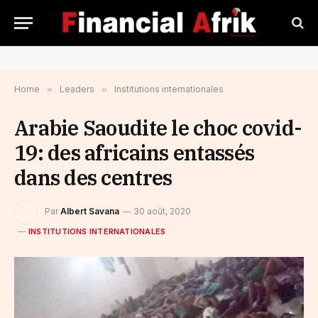
Home
»
Leaders
»
Institutions internationales
Arabie Saoudite le choc covid-
19: des africains entassés
dans des centres
Par
Albert Savana
30 août, 2020
INSTITUTIONS INTERNATIONALES