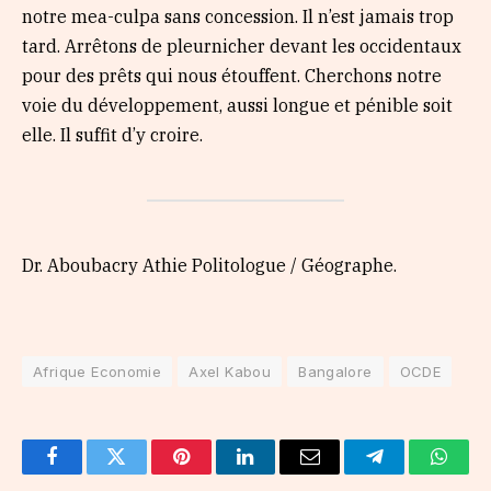
notre mea-culpa sans concession. Il n’est jamais trop
tard. Arrêtons de pleurnicher devant les occidentaux
pour des prêts qui nous étouffent. Cherchons notre
voie du développement, aussi longue et pénible soit
elle. Il suffit d’y croire.
Dr. Aboubacry Athie Politologue / Géographe.
Afrique Economie
Axel Kabou
Bangalore
OCDE
Facebook
Twitter
Pinterest
LinkedIn
Email
Telegram
Whats