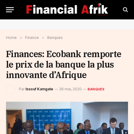
Home
»
Finance
»
Banques
Finances: Ecobank remporte
le prix de la banque la plus
innovante d’Afrique
Par
Issouf Kamgate
26 mai, 2020
BANQUES