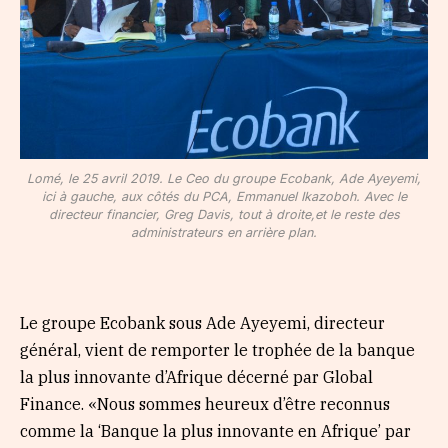
Lomé, le 25 avril 2019. Le Ceo du groupe Ecobank, Ade Ayeyemi,
ici à gauche, aux côtés du PCA, Emmanuel Ikazoboh. Avec le
directeur financier, Greg Davis, tout à droite,et le reste des
administrateurs en arrière plan.
Le groupe Ecobank sous Ade Ayeyemi, directeur
général, vient de remporter le trophée de la banque
la plus innovante d’Afrique décerné par Global
Finance. «Nous sommes heureux d’être reconnus
comme la ‘Banque la plus innovante en Afrique’ par