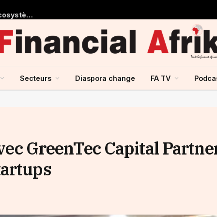
Le président de la BIDC plaide pour la mise en place d’un écosystème régional porté par l’IA lors de la première conférence sur l’intelligence artificielle dans les secteurs de la santé et de la pharmacie
Secteurs
Diaspora change
FA TV
Podca
 avec GreenTec Capital Partne
tartups