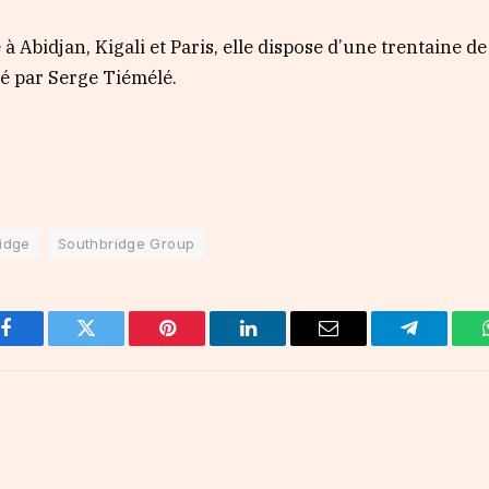
 Abidjan, Kigali et Paris, elle dispose d’une trentaine de
gé par Serge Tiémélé.
idge
Southbridge Group
Facebook
Twitter
Pinterest
LinkedIn
Email
Telegram