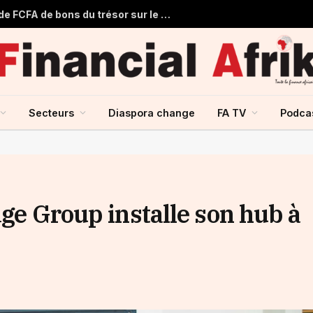
Le Sénégal lève 60,500 milliards de FCFA de bons du trésor sur le marché financier de l’UMOA
Secteurs
Diaspora change
FA TV
Podca
dge Group installe son hub à