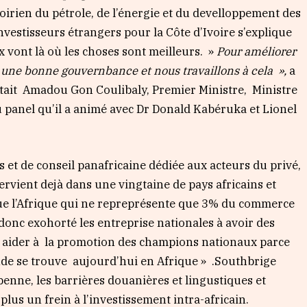
irien du pétrole, de l’énergie et du develloppement des
nvestisseurs étrangers pour la Côte d’Ivoire s’explique
ux vont là où les choses sont meilleurs. »
Pour améliorer
ait une bonne gouvernbance et nous travaillons à cela »,
a
ait Amadou Gon Coulibaly, Premier Ministre, Ministre
du panel qu’il a animé avec Dr Donald Kabéruka et Lionel
et de conseil panafricaine dédiée aux acteurs du privé,
ervient dejà dans une vingtaine de pays africains et
que l’Afrique qui ne repreprésente que 3% du commerce
t donc exohorté les entreprise nationales à avoir des
à aider à la promotion des champions nationaux parce
onde se trouve aujourd’hui en Afrique » .Southbrige
penne, les barrières douanières et lingustiques et
plus un frein à l’investissement intra-africain.