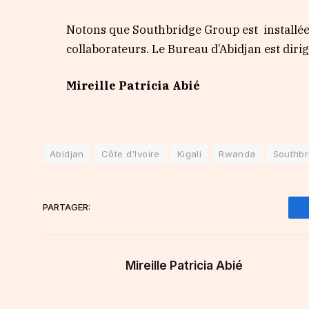
Notons que Southbridge Group est installée à
collaborateurs. Le Bureau d’Abidjan est diri
Mireille Patricia Abié
Abidjan
Côte d'Ivoire
Kigali
Rwanda
Southbr
PARTAGER:
Mireille Patricia Abié