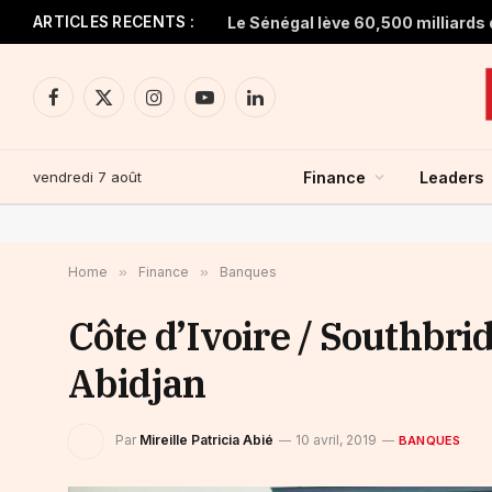
ARTICLES RECENTS :
Facebook
X
Instagram
YouTube
LinkedIn
(Twitter)
vendredi 7 août
Finance
Leaders
Home
»
Finance
»
Banques
Côte d’Ivoire / Southbri
Abidjan
Par
Mireille Patricia Abié
10 avril, 2019
BANQUES