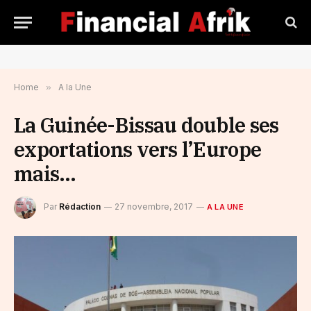
Home
»
A la Une
La Guinée-Bissau double ses
exportations vers l’Europe
mais…
Par
Rédaction
27 novembre, 2017
A LA UNE