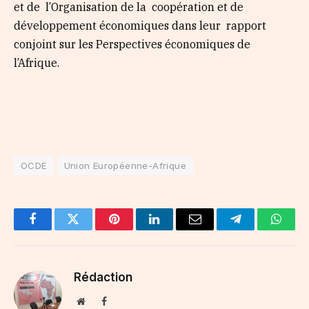
et de l’Organisation de la coopération et de
développement économiques dans leur rapport
conjoint sur les Perspectives économiques de
l’Afrique.
OCDE
Union Européenne-Afrique
Facebook
Twitter
Pinterest
LinkedIn
Email
Telegram
Whats
Rédaction
Website
Facebook