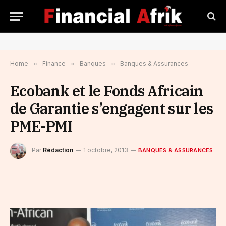
Home
»
Finance
»
Banques
»
Banques & Assurances
Ecobank et le Fonds Africain
de Garantie s’engagent sur les
PME-PMI
Par
Rédaction
1 octobre, 2013
BANQUES & ASSURANCES