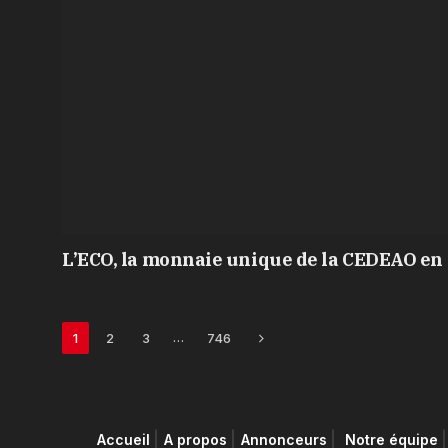
L’ECO, la monnaie unique de la CEDEAO en 
Next
…
1
2
3
746
Accueil
A propos
Annonceurs
Notre équipe