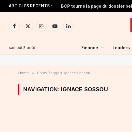
ARTICLES RECENTS :
BCP tourne la page du dossier be
Facebook
X
Instagram
YouTube
LinkedIn
(Twitter)
samedi 8 août
Finance
Leaders
Home
»
Posts Tagged "Ignace Sossou"
NAVIGATION:
IGNACE SOSSOU