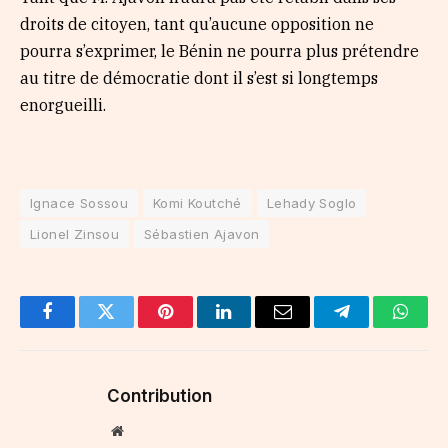
droits de citoyen, tant qu’aucune opposition ne
pourra s’exprimer, le Bénin ne pourra plus prétendre
au titre de démocratie dont il s’est si longtemps
enorgueilli.
Ignace Sossou
Komi Koutché
Lehady Soglo
Lionel Zinsou
Sébastien Ajavon
Facebook
Twitter
Pinterest
LinkedIn
Email
Telegram
Whats
Contribution
Website