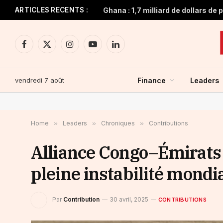
ARTICLES RECENTS :
Facebook
X
Instagram
YouTube
LinkedIn
(Twitter)
vendredi 7 août
Finance
Leaders
Home
»
Leaders
»
Chroniques
»
Contributions
Alliance Congo–Émirats 
pleine instabilité mondi
Par
Contribution
30 avril, 2025
CONTRIBUTIONS