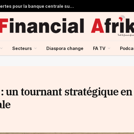
Ghana : 1,7 milliard de dollars de pertes pour la banque centrale sur ses achats d’or en 2025
Secteurs
Diaspora change
FA TV
Podca
: un tournant stratégique en
ale