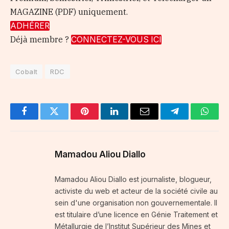
MAGAZINE (PDF) uniquement.
ADHÉRER
Déjà membre ?
CONNECTEZ-VOUS ICI
Cobalt
RDC
Facebook
Twitter
Pinterest
LinkedIn
Email
Telegram
Whats
Mamadou Aliou Diallo
Mamadou Aliou Diallo est journaliste, blogueur,
activiste du web et acteur de la société civile au
sein d'une organisation non gouvernementale. Il
est titulaire d’une licence en Génie Traitement et
Métallurgie de l’Institut Supérieur des Mines et