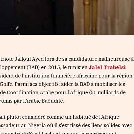
riote Jalloul Ayed lors de sa candidature malheureuse à
eloppement (BAD) en 2015, le tunisien
Jalel Trabelsi
ident de l’institution financière africaine pour la région
olfe. Parmi ses objectifs, aider la BAD à mobiliser les
de Coordination Arabe pour l’Afrique (50 milliards de
promis par l’Arabie Saoudite.
tait plutôt considéré comme un habitué de l’Afrique
sadeur au Nigeria où il s’est tissé des liens solides avec
 compatriote Saad Lachaal, jusque-là représentant