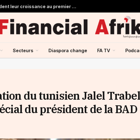
Les banques marocaines consolident leur croissance au premier semestre 2026
Secteurs
Diaspora change
FA TV
Podca
tion du tunisien Jalel Trabel
pécial du président de la BAD