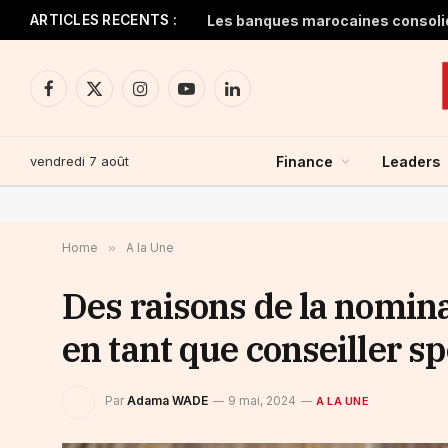
ARTICLES RECENTS :
Facebook
X
Instagram
YouTube
LinkedIn
(Twitter)
vendredi 7 août
Finance
Leaders
Home
»
A la Une
Des raisons de la nomina
en tant que conseiller s
Par
Adama WADE
9 mai, 2024
A LA UNE