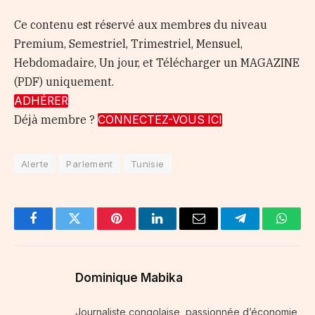
Ce contenu est réservé aux membres du niveau
Premium, Semestriel, Trimestriel, Mensuel,
Hebdomadaire, Un jour, et Télécharger un MAGAZINE
(PDF) uniquement.
ADHÉRER
Déjà membre ?
CONNECTEZ-VOUS ICI
Alerte
Parlement
Tunisie
Facebook
Twitter
Pinterest
LinkedIn
Email
Telegram
Whats
Dominique Mabika
Journaliste congolaise, passionnée d’économie,