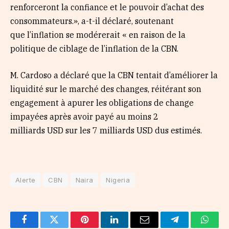
renforceront la confiance et le pouvoir d’achat des
consommateurs.», a-t-il déclaré, soutenant
que l’inflation se modérerait « en raison de la
politique de ciblage de l’inflation de la CBN.
M. Cardoso a déclaré que la CBN tentait d’améliorer la
liquidité sur le marché des changes, réitérant son
engagement à apurer les obligations de change
impayées après avoir payé au moins 2
milliards USD sur les 7 milliards USD dus estimés.
Alerte
CBN
Naira
Nigeria
Facebook
Twitter
Pinterest
LinkedIn
Email
Telegram
Whats