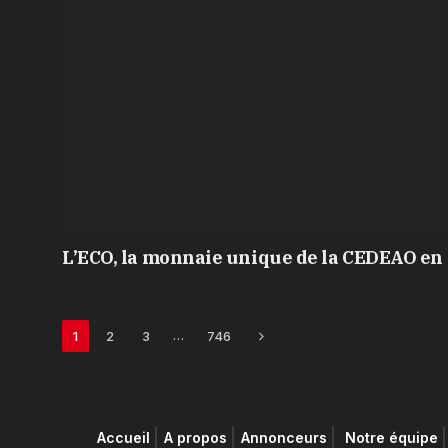
L’ECO, la monnaie unique de la CEDEAO en 
Next
…
1
2
3
746
Accueil
A propos
Annonceurs
Notre équipe