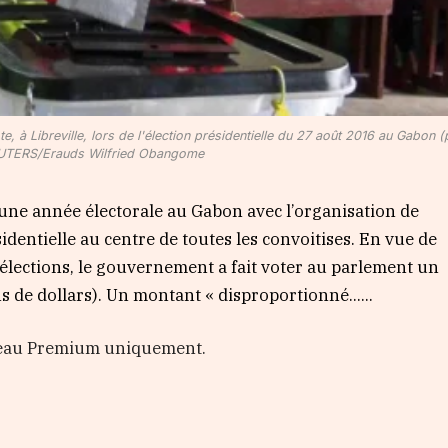
e, à Libreville, lors de l'élection présidentielle du 27 août 2016 au Gabon 
 REUTERS/Erauds Wilfried Obangome
une année électorale au Gabon avec l’organisation de
dentielle au centre de toutes les convoitises. En vue de
 élections, le gouvernement a fait voter au parlement un
s de dollars). Un montant « disproportionné…...
veau Premium uniquement.