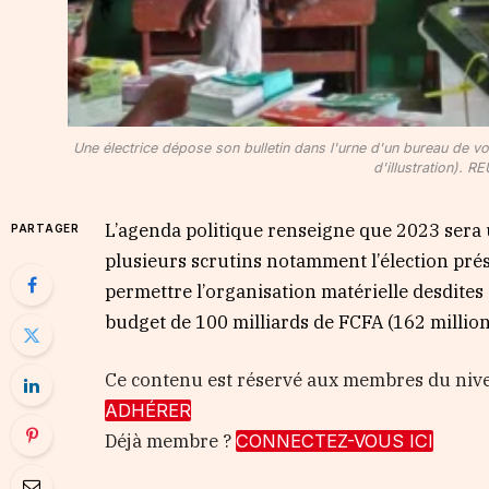
Une électrice dépose son bulletin dans l'urne d'un bureau de vot
d'illustration).
L’agenda politique renseigne que 2023 sera 
PARTAGER
plusieurs scrutins notamment l’élection prési
permettre l’organisation matérielle desdites
budget de 100 milliards de FCFA (162 million
Ce contenu est réservé aux membres du ni
ADHÉRER
Déjà membre ?
CONNECTEZ-VOUS ICI