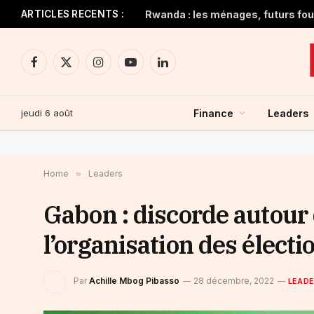
ARTICLES RECENTS :
Rwanda : les ménages, futurs four
Facebook
X
Instagram
YouTube
LinkedIn
(Twitter)
jeudi 6 août
Finance
Leaders
Home
»
Leaders
Gabon : discorde autour 
l’organisation des électi
Par
Achille Mbog Pibasso
28 décembre, 2022
LEADE