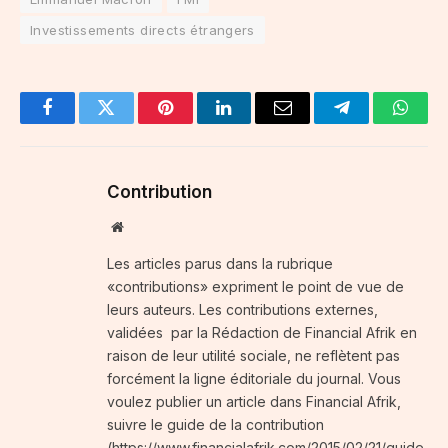
Investissements directs étrangers
Facebook
Twitter
Pinterest
LinkedIn
Email
Telegram
Whats
Contribution
Website
Les articles parus dans la rubrique
«contributions» expriment le point de vue de
leurs auteurs. Les contributions externes,
validées par la Rédaction de Financial Afrik en
raison de leur utilité sociale, ne reflètent pas
forcément la ligne éditoriale du journal. Vous
voulez publier un article dans Financial Afrik,
suivre le guide de la contribution
(https://www.financialafrik.com/2015/02/21/guide