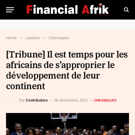
Home
»
Leaders
»
Chroniques
[Tribune] Il est temps pour les
africains de s’approprier le
développement de leur
continent
Par
Contribution
28 décembre, 2021
CHRONIQUES