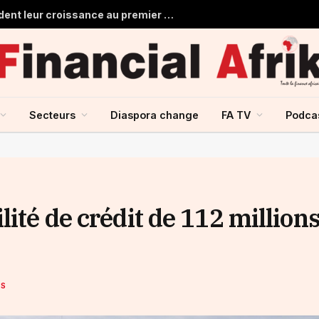
Les banques marocaines consolident leur croissance au premier semestre 2026
Secteurs
Diaspora change
FA TV
Podca
lité de crédit de 112 million
ES