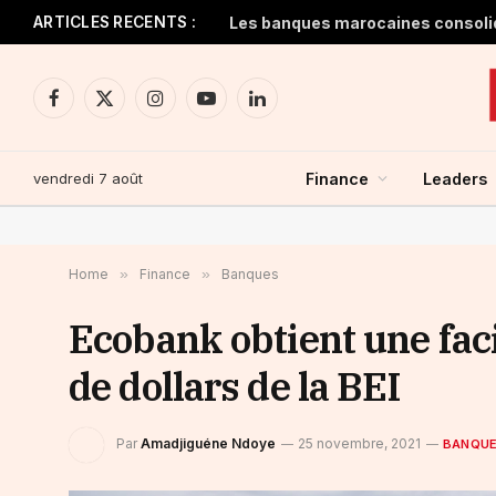
ARTICLES RECENTS :
Facebook
X
Instagram
YouTube
LinkedIn
(Twitter)
vendredi 7 août
Finance
Leaders
Home
»
Finance
»
Banques
Ecobank obtient une faci
de dollars de la BEI
Par
Amadjiguéne Ndoye
25 novembre, 2021
BANQU