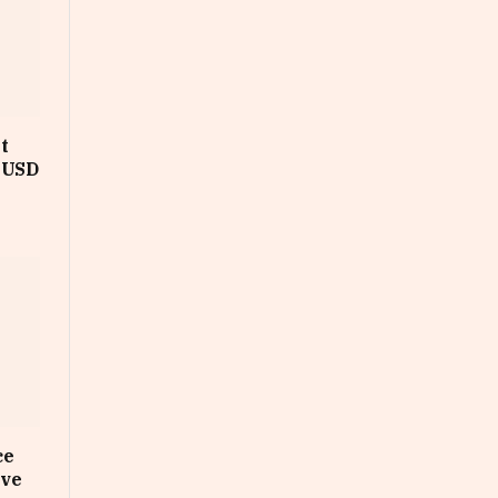
t
s USD
ce
ive