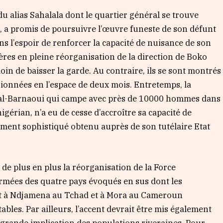
alias Sahalala dont le quartier général se trouve
a, a promis de poursuivre l’œuvre funeste de son défunt
ns l’espoir de renforcer la capacité de nuisance de son
es en pleine réorganisation de la direction de Boko
in de baisser la garde. Au contraire, ils se sont montrés
ionnées en l’espace de deux mois. Entretemps, la
 al-Barnaoui qui campe avec près de 10000 hommes dans
igérian, n’a eu de cesse d’accroître sa capacité de
ment sophistiqué obtenu auprès de son tutélaire Etat
 de plus en plus la réorganisation de la Force
rmées des quatre pays évoqués en sus dont les
à Ndjamena au Tchad et à Mora au Cameroun
les. Par ailleurs, l’accent devrait être mis également
grande implication des populations riveraines. Pour