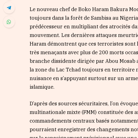
Le nouveau chef de Boko Haram Bakura Modu 
toujours dans la forêt de Sambisa au Nigeri
prédécesseur en multipliant des atrocités da
mouvement. Les dernières attaques meurtrièr
Haram démontrent que ces terroristes sont lo
très menaçants avec plus de 200 morts occas
branche dissidente dirigée par Abou Mosab
la zone du Lac Tchad toujours en territoire n
nuisance en s’appuyant surtout sur un arme
islamique.
D’après des sources sécuritaires, l’on évoque
multinationale mixte (FMM) constituée des a
commandements centraux basés notamment 
pourraient enregistrer des changements notab
sur le renseignement prévisionnel avec une 