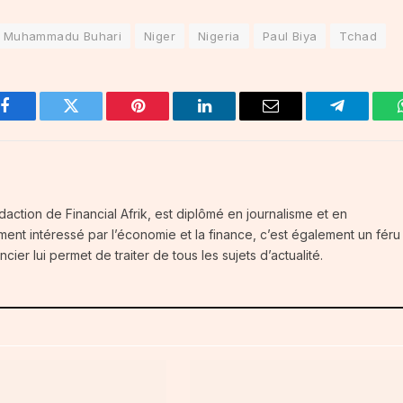
Muhammadu Buhari
Niger
Nigeria
Paul Biya
Tchad
Facebook
Twitter
Pinterest
LinkedIn
Email
Telegram
daction de Financial Afrik, est diplômé en journalisme et en
ment intéressé par l’économie et la finance, c’est également un féru
ier lui permet de traiter de tous les sujets d’actualité.