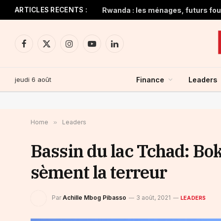
ARTICLES RECENTS :
Rwanda : les ménages, futurs four
Facebook
X
Instagram
YouTube
LinkedIn
(Twitter)
jeudi 6 août
Finance
Leaders
Home
»
Leaders
Bassin du lac Tchad: Bok
sèment la terreur
Par
Achille Mbog Pibasso
3 août, 2021
LEADERS