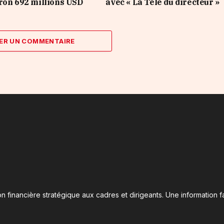
ron 692 millions USD
avec « La Télé du directeur »
ER UN COMMENTAIRE
n financière stratégique aux cadres et dirigeants. Une information fa