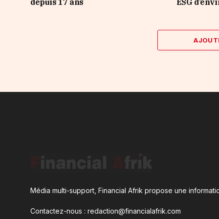
depuis 17 ans
ESG d’envi
AJOUT
Média multi-support, Financial Afrik propose une informatio
Contactez-nous : redaction@financialafrik.com