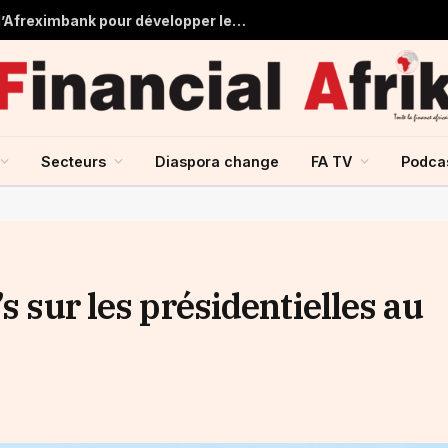
Tchad : près de 125 millions USD d’Afreximbank pour développer les infrastructures et le commerce
Secteurs
Diaspora change
FA TV
Podca
s sur les présidentielles au