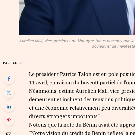
Aurelien Mali, vice-président de Moody’s: "nous pensons que la p
sociaux et de manifesta
PARTAGER
Le président Patrice Talon est en pole positi
11 avril, en raison du boycott partiel de l’opp
Néanmoins, estime Aurelien Mali, vice-prési
demeurent et incluent des tensions politique
et une économie relativement peu diversifiée
directs étrangers importants”.
Notons que la note du Bénin avait été upgrad
“Notre vision du crédit du Bénin reflète la pe