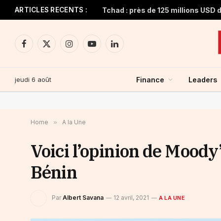
ARTICLES RECENTS :
Facebook
X
Instagram
YouTube
LinkedIn
(Twitter)
jeudi 6 août
Finance
Leaders
Home
»
A la Une
Voici l’opinion de Moody’
Bénin
Par
Albert Savana
12 avril, 2021
A LA UNE