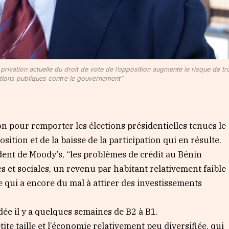
rivation actuelle du droit de vote de l’opposition augmente le risque de tr
tions publiques contre le gouvernement"
on pour remporter les élections présidentielles tenues le
osition et de la baisse de la participation qui en résulte.
dent de Moody’s, “les problèmes de crédit au Bénin
s et sociales, un revenu par habitant relativement faible
 qui a encore du mal à attirer des investissements
ée il y a quelques semaines de B2 à B1.
tite taille et l’économie relativement peu diversifiée, qui