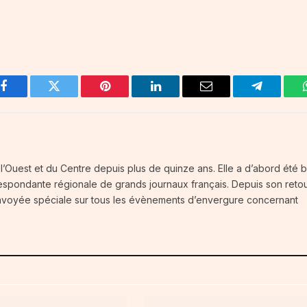
Facebook
Twitter
Pinterest
LinkedIn
Email
Telegram
e l’Ouest et du Centre depuis plus de quinze ans. Elle a d’abord été
espondante régionale de grands journaux français. Depuis son retou
 envoyée spéciale sur tous les évènements d’envergure concernant