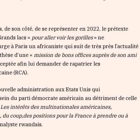
s, de son côté, de se représenter en 2022, le prétexte
Grands lacs «
pour aller voir les gorilles
» ne
urge à Paris un africaniste qui suit de très près l’actualité
a thèse d’une «
mission de bons offices auprès de son ami
ceptée afin lui demander de rapatrier les
caine (RCA).
ouvelle administration aux Etats Unis qui
sein du parti démocrate américain au détriment de celle
«
Les intérêts des multinatio
nales américaines
,
c
, du coup,
des positions pour la France à prendre ou à
analyste rwandais.