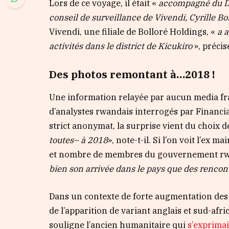
Lors de ce voyage, il était «
accompagné du
D
conseil de surveillance de Vivendi, Cyrille Bo
Vivendi, une filiale de Bolloré Holdings, «
a 
ac
tivités
dans le district de
Kicukiro
», précis
Des photos remontant à…2018 !
Une information relayée par aucun media fra
d’analystes rwandais interrogés par Financial
strict anonymat, la surprise vient du choix de
toutes
–
à 2018
», note-t-il. Si l’on voit l’ex 
et nombre de membres du gouvernement r
bien
so
n arrivée dans le pays que
des rencont
Dans un contexte de forte augmentation des
de l’apparition de variant anglais et sud-afri
souligne l’ancien humanitaire qui
s’exprimai