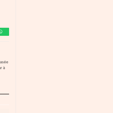
WhatsApp
 basée
r à