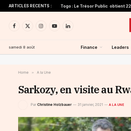
ARTICLES RECENTS :
Facebook
X
Instagram
YouTube
LinkedIn
(Twitter)
samedi 8 août
Finance
Leaders
Home
»
A la Une
Sarkozy, en visite au R
Par
Christine Holzbauer
31 janvier, 2021
A LA UNE