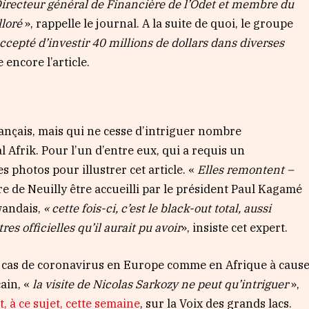
irecteur général de Financière de l’Odet et
membre
du
lloré
», rappelle le journal. A la suite de quoi, le groupe
accepté d’investir 40 millions de dollars dans diverses
e encore l’article.
nçais, mais qui ne cesse d’intriguer nombre
 Afrik. Pour l’un d’entre eux, qui a requis un
s photos pour illustrer cet article. «
Elles
re
montent
–
maire de Neuilly être accueilli par le président Paul Kagamé
wandais,
«
cette fois-ci,
c’est le black-out total
, aussi
res officielles qu’
il aurait pu avoir
», insiste cet expert.
 cas de coronavirus en Europe comme en Afrique à caus
cain, «
la visite de Nicolas Sarkozy ne peut qu’intriguer
»,
t, à ce sujet, cette semaine
, sur la Voix des grands lacs.