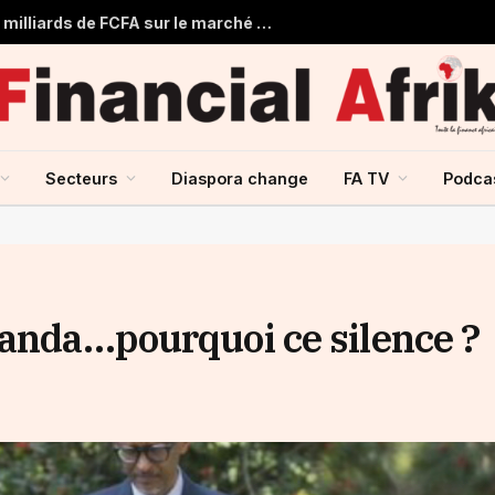
Togo : Le Trésor Public obtient 22 milliards de FCFA sur le marché financier de l’UMOA
Secteurs
Diaspora change
FA TV
Podca
wanda…pourquoi ce silence ?