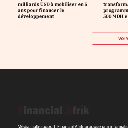
milliards USD à mobiliser en 5
transforma
ans pour financer le
programme
développement
500 MDH e
VOI
Média multi-support, Financial Afrik propose une informatio