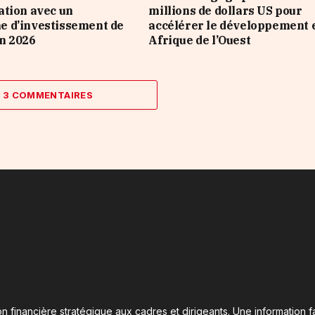
tion avec un
millions de dollars US pour
 d’investissement de
accélérer le développement 
n 2026
Afrique de l’Ouest
R 3 COMMENTAIRES
n financière stratégique aux cadres et dirigeants. Une information fa