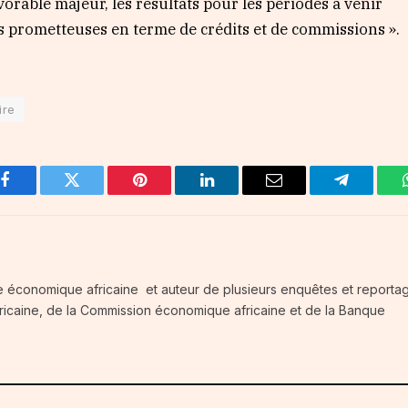
rable majeur, les résultats pour les périodes à venir
s prometteuses en terme de crédits et de commissions ».
ire
Facebook
Twitter
Pinterest
LinkedIn
Email
Telegram
e économique africaine et auteur de plusieurs enquêtes et reportag
fricaine, de la Commission économique africaine et de la Banque