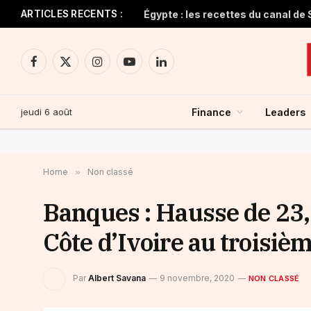
ARTICLES RECENTS :
Facebook
X
Instagram
YouTube
LinkedIn
(Twitter)
jeudi 6 août
Finance
Leaders
Home
»
Non classé
Banques : Hausse de 23,
Côte d’Ivoire au troisiè
Par
Albert Savana
9 novembre, 2020
NON CLASSÉ