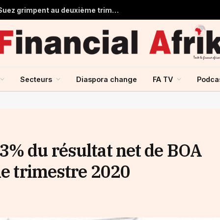
Égypte : les recettes du canal de Suez grimpent au deuxième trimestre 2026
Secteurs
Diaspora change
FA TV
Podca
3% du résultat net de BOA
me trimestre 2020