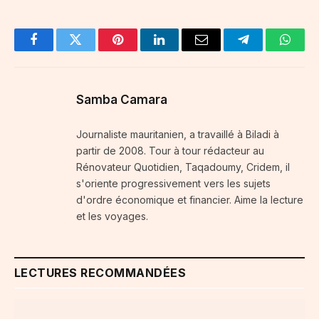
Facebook
Twitter
Pinterest
LinkedIn
Email
Telegram
Whats
Samba Camara
Journaliste mauritanien, a travaillé à Biladi à
partir de 2008. Tour à tour rédacteur au
Rénovateur Quotidien, Taqadoumy, Cridem, il
s'oriente progressivement vers les sujets
d'ordre économique et financier. Aime la lecture
et les voyages.
LECTURES RECOMMANDÉES