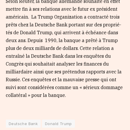
Selon Reuter, la banque allemande souhaite en effet
mettre fin à ses rela­tions avec le futur ex président
améri­cain. La Trump Orga­ni­za­tion a contracté trois
prêts chez la Deutsche Bank portant sur des proprié­
tés de Donald Trump, qui arrivent à échéance dans
deux ans. Depuis 1990, la banque a prêté à Trump
plus de deux milliards de dollars. Cette rela­tion a
entraîné la Deutsche Bank dans les enquêtes du
Congrès qui souhai­tait analy­ser les finances du
milliar­daire ainsi que ses préten­dus rapports avec la
Russie. Ces enquêtes et la mauvaise presse qui ont
suivi sont consi­dé­rées comme un « sérieux dommage
colla­té­ral » pour la banque.
Deutsche Bank
Donald Trump