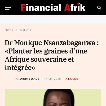
Home
»
A la Une
Dr Monique Nsanzabaganwa :
«Planter les graines d’une
Afrique souveraine et
intégrée»
Par
Adama WADE
17 juin, 2025
A LA UNE