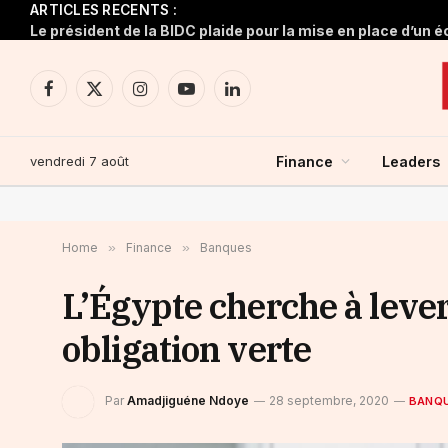
ARTICLES RECENTS :
Facebook
X
Instagram
YouTube
LinkedIn
(Twitter)
vendredi 7 août
Finance
Leaders
Home
»
Finance
»
Banques
L’Égypte cherche à lever
obligation verte
Par
Amadjiguéne Ndoye
28 septembre, 2020
BANQ