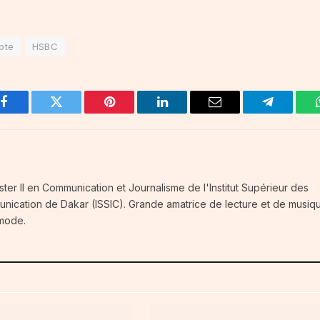
pte
HSBC
Facebook
Twitter
Pinterest
LinkedIn
Email
Telegram
ster II en Communication et Journalisme de l'Institut Supérieur des
unication de Dakar (ISSIC). Grande amatrice de lecture et de musiq
 mode.