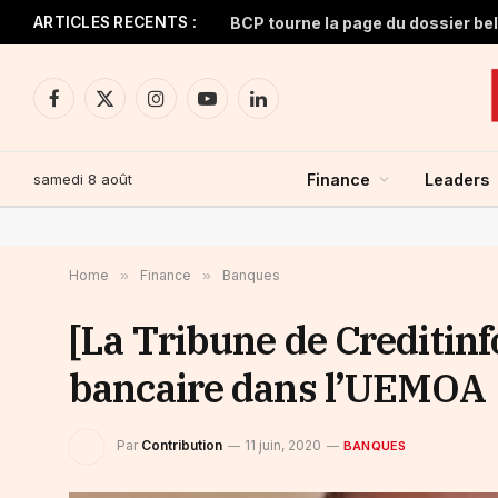
ARTICLES RECENTS :
BCP tourne la page du dossier be
Facebook
X
Instagram
YouTube
LinkedIn
(Twitter)
samedi 8 août
Finance
Leaders
Home
»
Finance
»
Banques
[La Tribune de Creditinf
bancaire dans l’UEMOA
Par
Contribution
11 juin, 2020
BANQUES