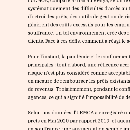
l’UEMOA, comparé à 41% au Kenya, selon no
systématiquement des difficultés d’accès au
d’octroi des prêts, des outils de gestion de 
génèrent des coûts excessifs pour les emprun
souffrance. Un tel environnement crée des ri
clients. Face à ces défis, comment a réagi le
Pour l’instant, la pandémie et le confinemen
principales : tout d’abord, une réticence acc
risque n’est plus considéré comme acceptab
en mesure de rembourser les prêts existants e
de revenus. Troisièmement, pendant le confin
agences, ce qui a signifié l’impossibilité d
Selon nos données, l’UEMOA a enregistré un
prêts en Mai 2020 par rapport 2019, et aucun
en souffrance, une augmentation semble immi