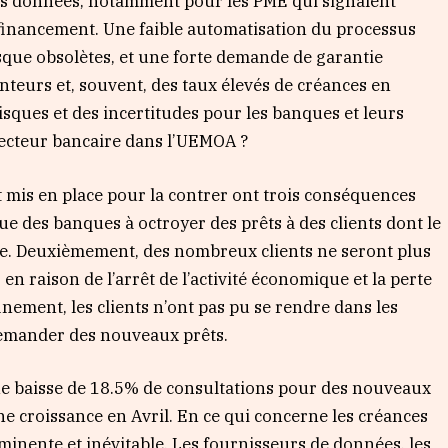
s données, notamment pour les PME qui signalent
 financement. Une faible automatisation du processus
risque obsolètes, et une forte demande de garantie
teurs et, souvent, des taux élevés de créances en
sques et des incertitudes pour les banques et leurs
 secteur bancaire dans l’UEMOA ?
t mis en place pour la contrer ont trois conséquences
rue des banques à octroyer des prêts à des clients dont le
le. Deuxièmement, des nombreux clients ne seront plus
n raison de l’arrêt de l’activité économique et la perte
ement, les clients n’ont pas pu se rendre dans les
e demander des nouveaux prêts.
e baisse de 18.5% de consultations pour des nouveaux
e croissance en Avril. En ce qui concerne les créances
nente et inévitable. Les fournisseurs de données, les