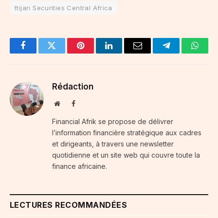
ttijari Securities Central Africa
Facebook
Twitter
Pinterest
LinkedIn
Email
Telegram
Whats
Rédaction
Website
Facebook
Financial Afrik se propose de délivrer
l’information financière stratégique aux cadres
et dirigeants, à travers une newsletter
quotidienne et un site web qui couvre toute la
finance africaine.
LECTURES RECOMMANDÉES