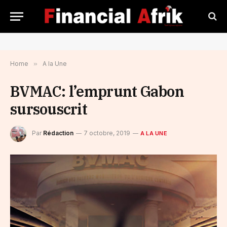
Home
»
A la Une
BVMAC: l’emprunt Gabon
sursouscrit
Par
Rédaction
7 octobre, 2019
A LA UNE