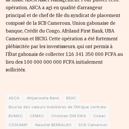
opération, ASCA a agi en qualité d’arrangeur
principal et de chef de file du syndicat de placement
composé de la SCB Cameroun, Union gabonaise de
banque, Crédit du Congo, Afriland First Bank, UBA
Cameroun et BICIG. Cette opération a été fortement
plébiscitée par les investisseurs, qui ont permis à
l’État gabonais de collecter 126 341 350 000 FCFA au
lieu des 100 000 000 000 FCFA initialement
sollicités.
ASCA
Attijariwafa Bank
BEAC
Bourse des valeurs mobilières de l’Afrique centrale
BVMAC
CEMAC
Christian DIN DIKA
Cobac
COSUMAF
Naoufal BENSALAH
SCB Cameroun