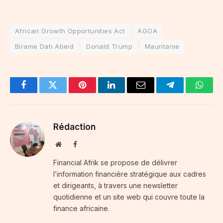
African Growth Opportunities Act
AGOA
Birame Dah Abeid
Donald Trump
Mauritanie
Facebook
Twitter
Pinterest
LinkedIn
Email
Telegram
Whats
Rédaction
Website
Facebook
Financial Afrik se propose de délivrer
l’information financière stratégique aux cadres
et dirigeants, à travers une newsletter
quotidienne et un site web qui couvre toute la
finance africaine.