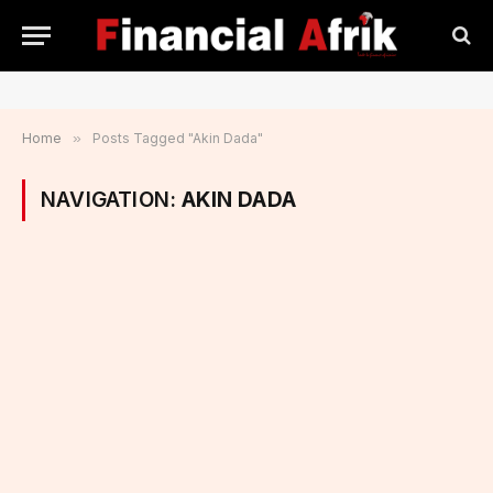
Home
»
Posts Tagged "Akin Dada"
NAVIGATION:
AKIN DADA