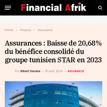
Home
»
Finance
»
Assurance
Assurances : Baisse de 20,68%
du bénéfice consolidé du
groupe tunisien STAR en 2023
Par
Albert Savana
15 avril, 2024
ASSURANCE