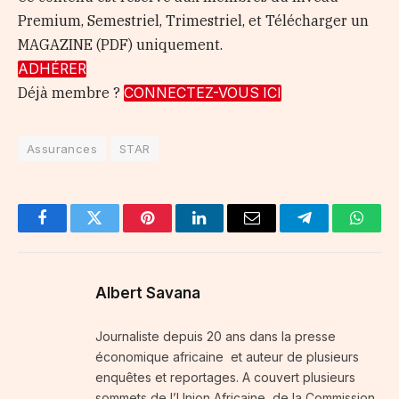
Premium, Semestriel, Trimestriel, et Télécharger un
MAGAZINE (PDF) uniquement.
ADHÉRER
Déjà membre ?
CONNECTEZ-VOUS ICI
Assurances
STAR
Facebook
Twitter
Pinterest
LinkedIn
Email
Telegram
Whats
Albert Savana
Journaliste depuis 20 ans dans la presse
économique africaine et auteur de plusieurs
enquêtes et reportages. A couvert plusieurs
sommets de l’Union Africaine, de la Commission