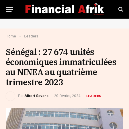
Home
»
Leaders
Sénégal : 27 674 unités
économiques immatriculées
au NINEA au quatrième
trimestre 2023
Par
Albert Savana
29 février, 2024
LEADERS