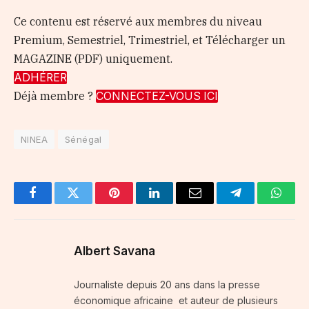
Ce contenu est réservé aux membres du niveau
Premium, Semestriel, Trimestriel, et Télécharger un
MAGAZINE (PDF) uniquement.
ADHÉRER
Déjà membre ?
CONNECTEZ-VOUS ICI
NINEA
Sénégal
Facebook
Twitter
Pinterest
LinkedIn
Email
Telegram
Whats
Albert Savana
Journaliste depuis 20 ans dans la presse
économique africaine et auteur de plusieurs