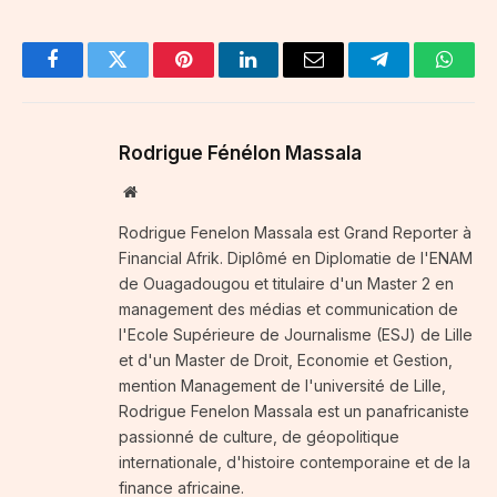
Facebook
Twitter
Pinterest
LinkedIn
Email
Telegram
Whats
Rodrigue Fénélon Massala
Website
Rodrigue Fenelon Massala est Grand Reporter à
Financial Afrik. Diplômé en Diplomatie de l'ENAM
de Ouagadougou et titulaire d'un Master 2 en
management des médias et communication de
l'Ecole Supérieure de Journalisme (ESJ) de Lille
et d'un Master de Droit, Economie et Gestion,
mention Management de l'université de Lille,
Rodrigue Fenelon Massala est un panafricaniste
passionné de culture, de géopolitique
internationale, d'histoire contemporaine et de la
finance africaine.