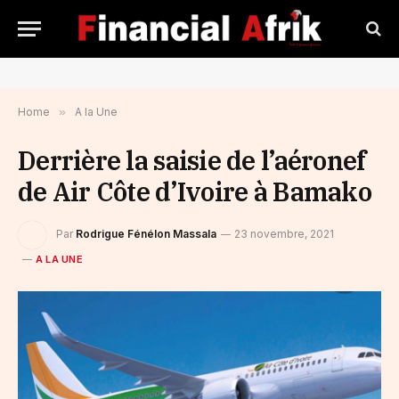
Home
»
A la Une
Derrière la saisie de l’aéronef
de Air Côte d’Ivoire à Bamako
Par
Rodrigue Fénélon Massala
23 novembre, 2021
A LA UNE