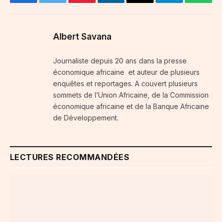
Facebook
Twitter
Pinterest
LinkedIn
Email
Telegram
Whats
Albert Savana
Journaliste depuis 20 ans dans la presse
économique africaine et auteur de plusieurs
enquêtes et reportages. A couvert plusieurs
sommets de l’Union Africaine, de la Commission
économique africaine et de la Banque Africaine
de Développement.
LECTURES RECOMMANDÉES