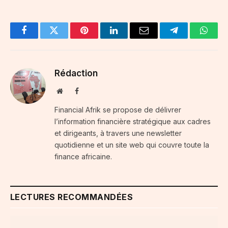
Facebook
Twitter
Pinterest
LinkedIn
Email
Telegram
Whats
Rédaction
Website
Facebook
Financial Afrik se propose de délivrer
l’information financière stratégique aux cadres
et dirigeants, à travers une newsletter
quotidienne et un site web qui couvre toute la
finance africaine.
LECTURES RECOMMANDÉES