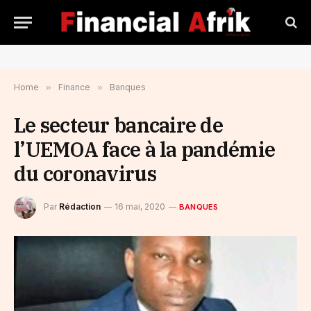
Home
»
Finance
»
Banques
Le secteur bancaire de
l’UEMOA face à la pandémie
du coronavirus
Par
Rédaction
16 mai, 2020
BANQUES