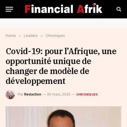
Home
»
Leaders
»
Chroniques
Covid-19: pour l’Afrique, une
opportunité unique de
changer de modèle de
développement
Par
Rédaction
30 mars, 2020
CHRONIQUES