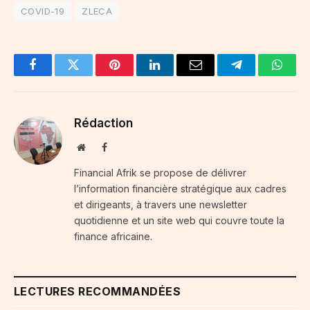
COVID-19
ZLECA
Facebook
Twitter
Pinterest
LinkedIn
Email
Telegram
Whats
Rédaction
Website
Facebook
Financial Afrik se propose de délivrer
l’information financière stratégique aux cadres
et dirigeants, à travers une newsletter
quotidienne et un site web qui couvre toute la
finance africaine.
LECTURES RECOMMANDÉES