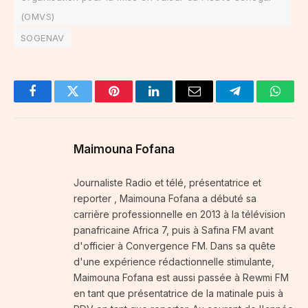
(OMVS)
SOGENAV
Facebook
Twitter
Pinterest
LinkedIn
Email
Telegram
Whats
Maimouna Fofana
Journaliste Radio et télé, présentatrice et
reporter , Maimouna Fofana a débuté sa
carrière professionnelle en 2013 à la télévision
panafricaine Africa 7, puis à Safina FM avant
d'officier à Convergence FM. Dans sa quête
d'une expérience rédactionnelle stimulante,
Maimouna Fofana est aussi passée à Rewmi FM
en tant que présentatrice de la matinale puis à