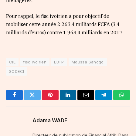
ménagères.
Pour rappel, le fisc ivoirien a pour objectif de
mobiliser cette année 2 263,4 milliards FCFA (3,4
milliards d’euros) contre 1 963,4 milliards en 2017.
CIE
fisc ivoirien
LBTP
Moussa Sanogo
SODECI
Facebook
Twitter
Pinterest
LinkedIn
Email
Telegram
Whats
Adama WADE
Directeur de publication de Financial Afrik. Dans