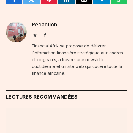
Facebook
Twitter
Pinterest
LinkedIn
Email
Telegram
Whats
Rédaction
Website
Facebook
Financial Afrik se propose de délivrer
l’information financière stratégique aux cadres
et dirigeants, à travers une newsletter
quotidienne et un site web qui couvre toute la
finance africaine.
LECTURES RECOMMANDÉES