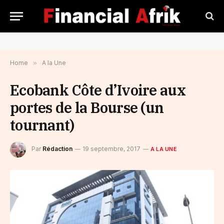
Home
»
A la Une
Ecobank Côte d’Ivoire aux
portes de la Bourse (un
tournant)
Par
Rédaction
19 septembre, 2017
A LA UNE