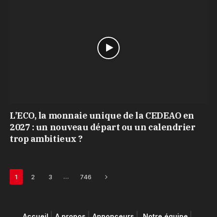
L’ECO, la monnaie unique de la CEDEAO en
2027 : un nouveau départ ou un calendrier
trop ambitieux ?
Next
…
1
2
3
746
Accueil
A propos
Annonceurs
Notre équipe