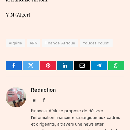
Y-M (Alger)
Algérie
APN
Finance Afrique
Youcef Yousfi
Facebook
Twitter
Pinterest
LinkedIn
Email
Telegram
Whats
Rédaction
Website
Facebook
Financial Afrik se propose de délivrer
l’information financière stratégique aux cadres
et dirigeants, à travers une newsletter