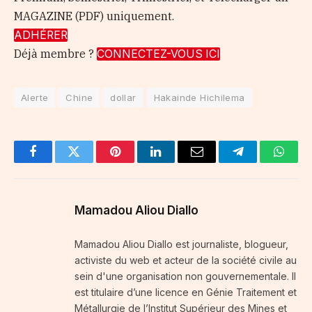
MAGAZINE (PDF) uniquement.
ADHÉRER
Déjà membre ?
CONNECTEZ-VOUS ICI
Alerte
Chine
dollar
Hakainde Hichilema
Facebook
Twitter
Pinterest
LinkedIn
Email
Telegram
Whats
Mamadou Aliou Diallo
Mamadou Aliou Diallo est journaliste, blogueur,
activiste du web et acteur de la société civile au
sein d'une organisation non gouvernementale. Il
est titulaire d’une licence en Génie Traitement et
Métallurgie de l’Institut Supérieur des Mines et