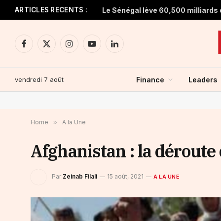
ARTICLES RECENTS :
Facebook
X
Instagram
YouTube
LinkedIn
(Twitter)
vendredi 7 août
Finance
Leaders
Home
»
A la Une
Afghanistan : la dérout
Par
Zeinab Filali
15 août, 2021
A LA UNE