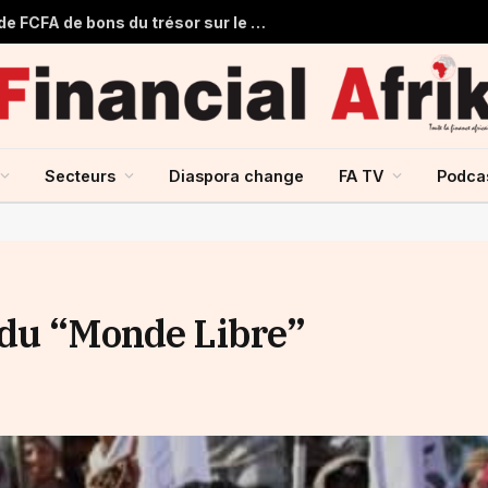
Le Sénégal lève 60,500 milliards de FCFA de bons du trésor sur le marché financier de l’UMOA
Secteurs
Diaspora change
FA TV
Podca
e du “Monde Libre”