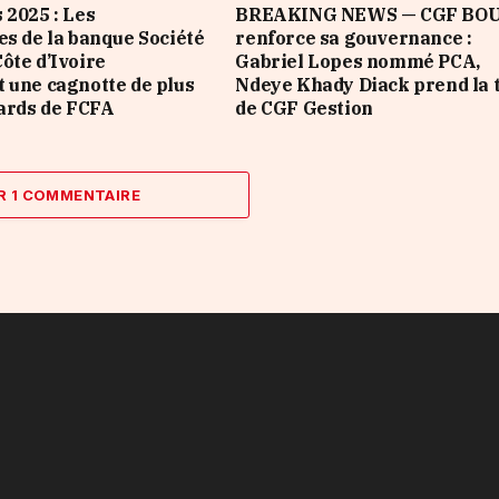
 2025 : Les
BREAKING NEWS — CGF BO
es de la banque Société
renforce sa gouvernance :
ôte d’Ivoire
Gabriel Lopes nommé PCA,
 une cagnotte de plus
Ndeye Khady Diack prend la 
iards de FCFA
de CGF Gestion
R 1 COMMENTAIRE