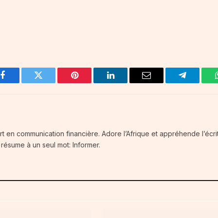
Facebook
Twitter
Pinterest
LinkedIn
Email
Telegram
t en communication financière. Adore l’Afrique et appréhende l’écri
résume à un seul mot: Informer.