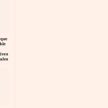
 que
ble
ives
iales