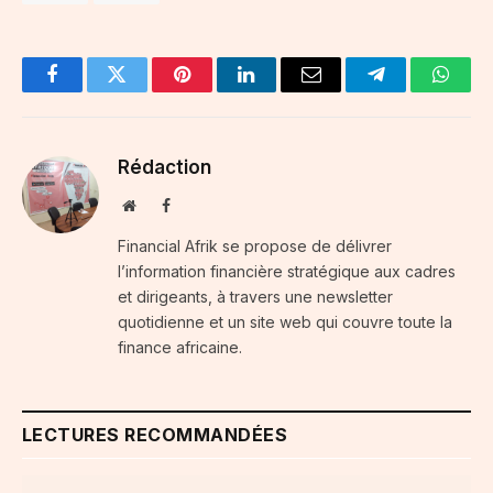
Facebook
Twitter
Pinterest
LinkedIn
Email
Telegram
Whats
Rédaction
Website
Facebook
Financial Afrik se propose de délivrer
l’information financière stratégique aux cadres
et dirigeants, à travers une newsletter
quotidienne et un site web qui couvre toute la
finance africaine.
LECTURES RECOMMANDÉES