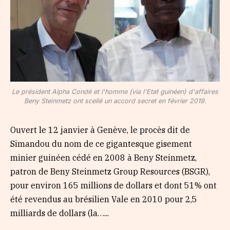
Le président Alpha Condé et l'homme (via l'Etat guinéen) d'affaires
Beny Steinmetz ont scellé un accord secret en février 2019.
Ouvert le 12 janvier à Genève, le procès dit de
Simandou du nom de ce gigantesque gisement
minier guinéen cédé en 2008 à Beny Steinmetz,
patron de Beny Steinmetz Group Resources (BSGR),
pour environ 165 millions de dollars et dont 51% ont
été revendus au brésilien Vale en 2010 pour 2,5
milliards de dollars (la…...