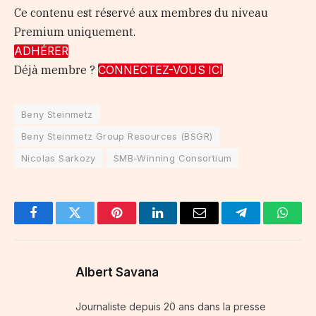
Ce contenu est réservé aux membres du niveau
Premium uniquement.
ADHÉRER
Déjà membre ?
CONNECTEZ-VOUS ICI
Beny Steinmetz
Beny Steinmetz Group Resources (BSGR)
Nicolas Sarkozy
SMB-Winning Consortium
Facebook
Twitter
Pinterest
LinkedIn
Email
Telegram
Whats
Albert Savana
Journaliste depuis 20 ans dans la presse