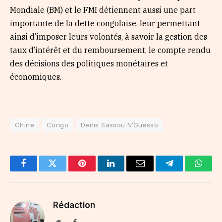
Mondiale (BM) et le FMI détiennent aussi une part
importante de la dette congolaise, leur permettant
ainsi d’imposer leurs volontés, à savoir la gestion des
taux d’intérêt et du remboursement, le compte rendu
des décisions des politiques monétaires et
économiques.
Chine
Congo
Denis Sassou N’Guesso
Facebook
Twitter
Pinterest
LinkedIn
Email
Telegram
Whats
Rédaction