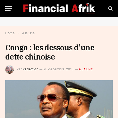
Home
»
A la Une
Congo : les dessous d’une
dette chinoise
Par
Rédaction
28 décembre, 2018
A LA UNE