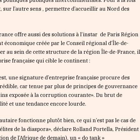
 politiques publiques intercontinentales. Pour à la fois
t, sur l’autre sens , permettre d’accueillir au Nord des
rance offre aussi des solutions à l’instar
de Paris Région
t économique créée par le Conseil régional d’Île-de-
 au sein de cette structure de la région Île-de-France, i
rise française qui cible le continent :
est, une signature d’entreprise française procure des
 crédible, car tenue par plus de principes de gouvernance
oins exposée à la corruption courante». Du brut de
lité et une tendance encore lourde.
taire fonctionne plutôt bien, ce qui n’est pas le cas de
élites de la diaspora», déclare Rolland Portella, Président
ion de l’Afrique de demain), un « do tank »