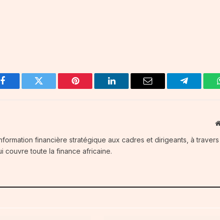
Facebook
Twitter
Pinterest
LinkedIn
Email
Telegram
information financière stratégique aux cadres et dirigeants, à traver
i couvre toute la finance africaine.