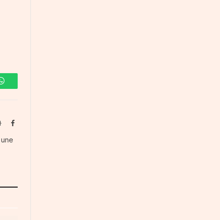
WhatsApp
Website
Facebook
s une