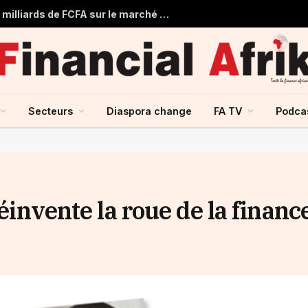
Togo : Le Trésor Public obtient 22 milliards de FCFA sur le marché financier de l’UMOA
Secteurs
Diaspora change
FA TV
Podca
réinvente la roue de la financ