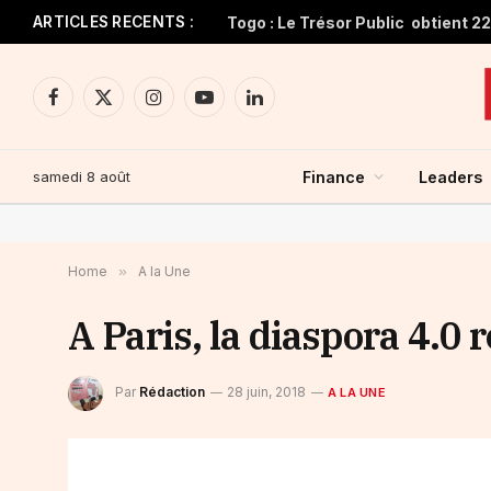
ARTICLES RECENTS :
Facebook
X
Instagram
YouTube
LinkedIn
(Twitter)
samedi 8 août
Finance
Leaders
Home
»
A la Une
A Paris, la diaspora 4.0 
Par
Rédaction
28 juin, 2018
A LA UNE