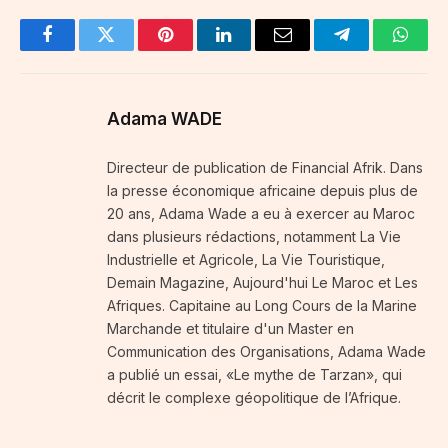
Facebook
Twitter
Pinterest
LinkedIn
Email
Telegram
Whats
Adama WADE
Directeur de publication de Financial Afrik. Dans
la presse économique africaine depuis plus de
20 ans, Adama Wade a eu à exercer au Maroc
dans plusieurs rédactions, notamment La Vie
Industrielle et Agricole, La Vie Touristique,
Demain Magazine, Aujourd'hui Le Maroc et Les
Afriques. Capitaine au Long Cours de la Marine
Marchande et titulaire d'un Master en
Communication des Organisations, Adama Wade
a publié un essai, «Le mythe de Tarzan», qui
décrit le complexe géopolitique de l’Afrique.