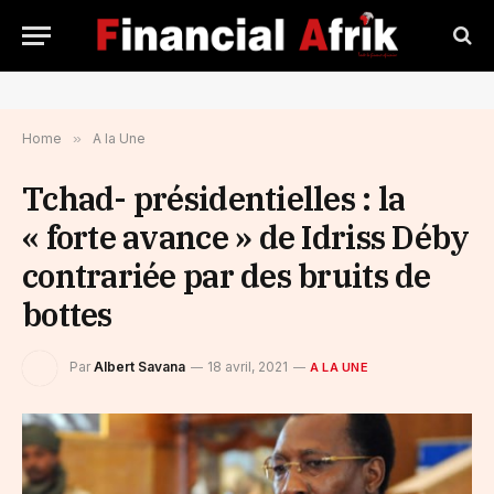
Home
»
A la Une
Tchad- présidentielles : la
« forte avance » de Idriss Déby
contrariée par des bruits de
bottes
Par
Albert Savana
18 avril, 2021
A LA UNE