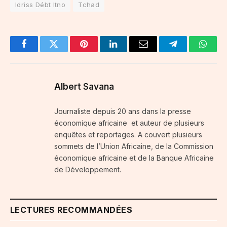
Idriss Débt Itno
Tchad
Facebook
Twitter
Pinterest
LinkedIn
Email
Telegram
Whats
Albert Savana
Journaliste depuis 20 ans dans la presse
économique africaine et auteur de plusieurs
enquêtes et reportages. A couvert plusieurs
sommets de l’Union Africaine, de la Commission
économique africaine et de la Banque Africaine
de Développement.
LECTURES RECOMMANDÉES