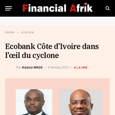
Home
»
A la Une
Ecobank Côte d’Ivoire dans
l’œil du cyclone
Par
Adama WADE
4 février, 2021
A LA UNE