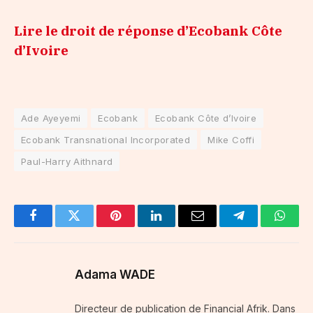
Lire le droit de réponse d’Ecobank Côte
d’Ivoire
Ade Ayeyemi
Ecobank
Ecobank Côte d’Ivoire
Ecobank Transnational Incorporated
Mike Coffi
Paul-Harry Aithnard
Facebook
Twitter
Pinterest
LinkedIn
Email
Telegram
Whats
Adama WADE
Directeur de publication de Financial Afrik. Dans